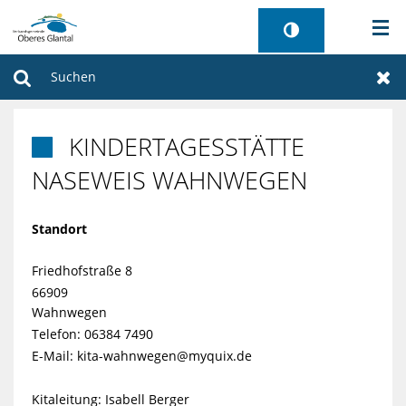
AKTUELLES
Suchen
Zur
BÜRGERSERVICE
KINDERTAGESSTÄTTE

WIRTSCHAFT
NASEWEIS WAHNWEGEN
VERWALTUNG
Standort
GEMEINDEN
Friedhofstraße 8
66909
TOURISMUS
Wahnwegen
Telefon: 06384 7490
E-Mail:
kita-wahnwegen@myquix.de
SANIERUNG FREIBAD
Kitaleitung: Isabell Berger