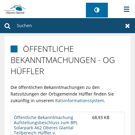
AKTUELLES
Suchen
Zur
BÜRGERSERVICE
ÖFFENTLICHE

WIRTSCHAFT
BEKANNTMACHUNGEN - OG
HÜFFLER
VERWALTUNG
Die öffentlichen Bekanntmachungen zu den
GEMEINDEN
Ratssitzungen der Ortsgemeinde Hüffler finden Sie
zukünftig in unserem
Ratsinformationssystem
.
TOURISMUS
Öffentliche Bekanntmachung
68,93 KB
SANIERUNG FREIBAD
Aufstellungsbeschluss zum BPL
Solarpark A62 Oberes Glantal
Teilbereich Hüffler v.