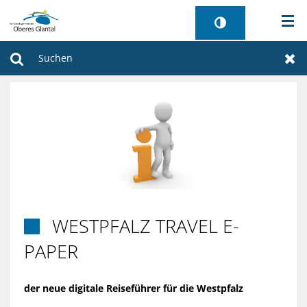
AKTUELLES
Suchen
Zur
BÜRGERSERVICE
WIRTSCHAFT
VERWALTUNG
GEMEINDEN
WESTPFALZ TRAVEL E-

TOURISMUS
PAPER
SANIERUNG FREIBAD
der neue digitale Reiseführer für die Westpfalz