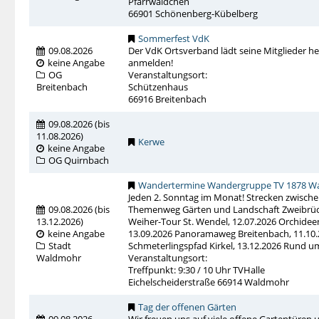
Pfarrwäldchen
66901 Schönenberg-Kübelberg
Sommerfest VdK
09.08.2026
Der VdK Ortsverband lädt seine Mitglieder her
keine Angabe
anmelden!
OG
Veranstaltungsort:
Breitenbach
Schützenhaus
66916 Breitenbach
09.08.2026
(
bis
11.08.2026
)
Kerwe
keine Angabe
OG Quirnbach
Wandertermine Wandergruppe TV 1878 Wa
Jeden 2. Sonntag im Monat! Strecken zwischen
09.08.2026
(
bis
Themenweg Gärten und Landschaft Zweibrücken
13.12.2026
)
Weiher-Tour St. Wendel, 12.07.2026 Orchide
keine Angabe
13.09.2026 Panoramaweg Breitenbach, 11.10.
Stadt
Schmeterlingspfad Kirkel, 13.12.2026 Rund
Waldmohr
Veranstaltungsort:
Treffpunkt: 9:30 / 10 Uhr TVHalle
Eichelscheiderstraße 66914 Waldmohr
Tag der offenen Gärten