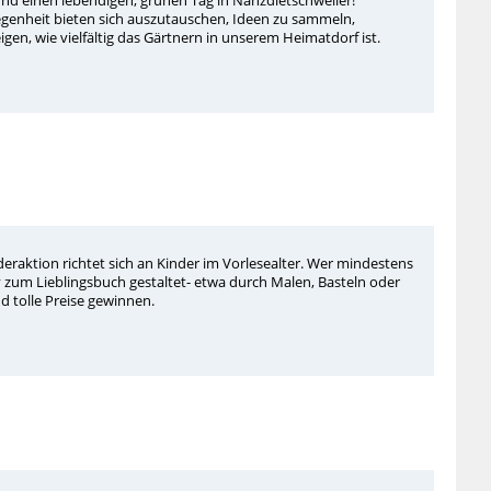
und einen lebendigen, grünen Tag in Nanzdietschweiler!
egenheit bieten sich auszutauschen, Ideen zu sammeln,
n, wie vielfältig das Gärtnern in unserem Heimatdorf ist.
deraktion richtet sich an Kinder im Vorlesealter. Wer mindestens
zum Lieblingsbuch gestaltet- etwa durch Malen, Basteln oder
 tolle Preise gewinnen.