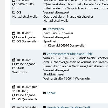
09.08.2026
Wir freuen uns auf viele offene Gartentüren 
10:00 - 18:00
"Querbeet durch Nanzdietschweiler" soll Gel
Uhr
miteinander ins Gespräch zu kommen und zeige
OG
Veranstaltungsort:
Nanzdietschweiler
Querbeet durch Nanzdietschweiler
Nanzdietschweiler
Stammtisch
10.08.2026
beim TuS Dunzweiler
keine Angabe
Veranstaltungsort:
OG Dunzweiler
Sportheim
Im Käswald 66916 Dunzweiler
Vorlesesommer Rheinland-Pfalz
vom 15.06.26 - 16.08.26. Landesweite Leseför
10.08.2026
drei Bücher vorgelesen bekommt und kreativ 
keine Angabe
Bauen- kann an der Verlosung teilnehmen und
Stadt
Veranstaltungsort:
Waldmohr
Stadtbücherei
Weiherstraße 4 66914 Waldmohr
10.08.2026
(
bis
11.08.2026
)
Kerwe
keine Angabe
OG Quirnbach
10.08.2026
(
bis
Nordic-Walking / Walking Treff