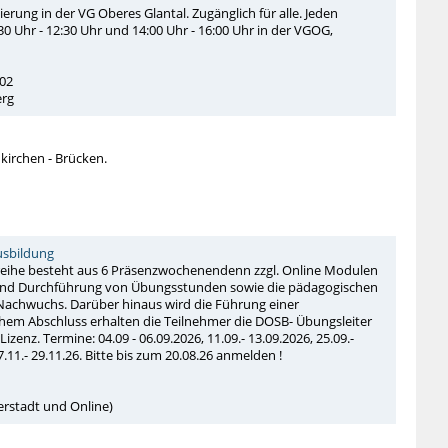
rung in der VG Oberes Glantal. Zugänglich für alle. Jeden
0 Uhr - 12:30 Uhr und 14:00 Uhr - 16:00 Uhr in der VGOG,
02
erg
kirchen - Brücken.
usbildung
rreihe besteht aus 6 Präsenzwochenendenn zzgl. Online Modulen
 und Durchführung von Übungsstunden sowie die pädagogischen
achwuchs. Darüber hinaus wird die Führung einer
hem Abschluss erhalten die Teilnehmer die DOSB- Übungsleiter
izenz. Termine: 04.09 - 06.09.2026, 11.09.- 13.09.2026, 25.09.-
27.11.- 29.11.26. Bitte bis zum 20.08.26 anmelden !
erstadt und Online)