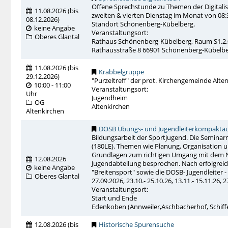
Offene Sprechstunde zu Themen der Digitalisie
11.08.2026
(
bis
zweiten & vierten Dienstag im Monat von 08:3
08.12.2026
)
Standort Schönenberg-Kübelberg.
keine Angabe
Veranstaltungsort:
Oberes Glantal
Rathaus Schönenberg-Kübelberg, Raum S1.2.
Rathausstraße 8 66901 Schönenberg-Kübelb
11.08.2026
(
bis
Krabbelgruppe
29.12.2026
)
"Purzeltreff" der prot. Kirchengemeinde Alten
10:00 - 11:00
Veranstaltungsort:
Uhr
Jugendheim
OG
Altenkirchen
Altenkirchen
DOSB Übungs- und Jugendleiterkompakta
Bildungsarbeit der Sportjugend. Die Semina
(180LE). Themen wie Planung, Organisation
Grundlagen zum richtigen Umgang mit dem N
12.08.2026
Jugendabteilung besprochen. Nach erfolgreic
keine Angabe
"Breitensport" sowie die DOSB- Jugendleiter - L
Oberes Glantal
27.09.2026, 23.10.- 25.10.26, 13.11.- 15.11.26, 
Veranstaltungsort:
Start und Ende
Edenkoben (Annweiler,Aschbacherhof, Schiff
12.08.2026
(
bis
Historische Spurensuche