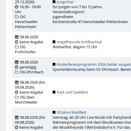
25.12.2026
)
Jungschar
16:30 - 18:00
für Jungen von 7 bis 12 Jahre.
Uhr
Veranstaltungsort:
OG
Jugendheim
Herschweiler-
Kirchenstraße 47 Herschweiler-Pettersheim
Pettersheim
08.08.2026
keine Angabe
Angelfreunde Kohlbachtal
OG
Weiherfest. Beginn 15 Uhr
Frohnhofen
08.08.2026
Kinderferienprogramm 2026 (leider ausgeb
ganztägig
Sporterlebniscamp beim SV Ohmbach. Bereit
OG Ohmbach
08.08.2026
(
bis
09.08.2026
)
keine Angabe
Park und Spielfest
OG Glan-
Münchweiler
50 Jahre Waldfest
08.08.2026
(
bis
Samstag: ab 20 Uhr Live Musik mit Partyband
09.08.2026
)
Rahmenprogramm mit dem Musikverein Hochsc
keine Angabe
der Musikfreunde 1904 Endsdorf e.V. Für das l