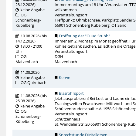
28.12.2026
)
Immer montags um 18 Uhr. Veranstalter: TTC S
keine Angabe
willkommen
OG
Veranstaltungsort:
Schönenberg-
Treffpunkt: Ohmbachsee, Parkplatz Sander S
Kübelberg
66901 Schönenberg Kübelberg, OT Sand
10.08.2026
(
bis
Eröffnung der "Guud Stubb"
14.12.2026
)
Immer am 2. Montag im Monat geöffnet. Für a
18:00 - 21:00
kühles Getränk suchen. Es lädt ein die Ort
Uhr
Veranstaltungsort:
OG
DGH
Matzenbach
Matzenbach
11.08.2026
keine Angabe
Kerwe
OG Quirnbach
Blasrohrsport
11.08.2026
(
bis
Jetzt ausprobieren! Bei Lust und Laune einfa
25.08.2026
)
Trainingszeiten Erwachsene: Mittwoch und Son
keine Angabe
Schützenbruderschaft e.V. 1958 Schönenberg
OG
Veranstaltungsort:
Schönenberg-
Schützenhaus
Kübelberg
St. Wendeler Str. 20 66901 Schönenberg- Küb
Sprechstunde Digitallotsen