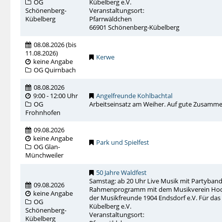
OG
Kübelberg e.V.
Schönenberg-
Veranstaltungsort:
Kübelberg
Pfarrwäldchen
66901 Schönenberg-Kübelberg
08.08.2026
(
bis
11.08.2026
)
Kerwe
keine Angabe
OG Quirnbach
08.08.2026
9:00 - 12:00 Uhr
Angelfreunde Kohlbachtal
OG
Arbeitseinsatz am Weiher. Auf gute Zusammen
Frohnhofen
09.08.2026
keine Angabe
Park und Spielfest
OG Glan-
Münchweiler
50 Jahre Waldfest
Samstag: ab 20 Uhr Live Musik mit Partyband
09.08.2026
Rahmenprogramm mit dem Musikverein Hochsc
keine Angabe
der Musikfreunde 1904 Endsdorf e.V. Für das l
OG
Kübelberg e.V.
Schönenberg-
Veranstaltungsort:
Kübelberg