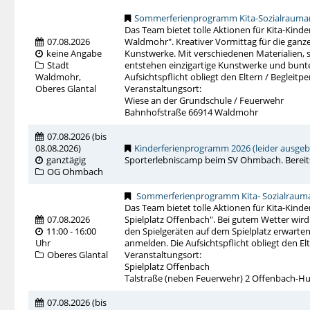
Sommerferienprogramm Kita-Sozialraumar
Das Team bietet tolle Aktionen für Kita-Kinde
07.08.2026
Waldmohr". Kreativer Vormittag für die ganz
keine Angabe
Kunstwerke. Mit verschiedenen Materialien, s
Stadt
entstehen einzigartige Kunstwerke und bunte
Waldmohr,
Aufsichtspflicht obliegt den Eltern / Begleitp
Oberes Glantal
Veranstaltungsort:
Wiese an der Grundschule / Feuerwehr
Bahnhofstraße 66914 Waldmohr
07.08.2026
(
bis
08.08.2026
)
Kinderferienprogramm 2026 (leider ausgeb
ganztägig
Sporterlebniscamp beim SV Ohmbach. Bereit
OG Ohmbach
Sommerferienprogramm Kita- Sozialrauma
Das Team bietet tolle Aktionen für Kita-Kinde
07.08.2026
Spielplatz Offenbach". Bei gutem Wetter wir
11:00 - 16:00
den Spielgeräten auf dem Spielplatz erwarten
Uhr
anmelden. Die Aufsichtspflicht obliegt den El
Oberes Glantal
Veranstaltungsort:
Spielplatz Offenbach
Talstraße (neben Feuerwehr) 2 Offenbach-
07.08.2026
(
bis