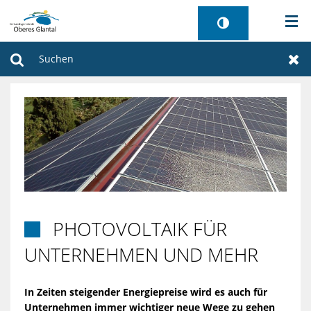
AKTUELLES
Suchen
Zur
BÜRGERSERVICE
WIRTSCHAFT
VERWALTUNG
GEMEINDEN
PHOTOVOLTAIK FÜR

TOURISMUS
UNTERNEHMEN UND MEHR
SANIERUNG FREIBAD
In Zeiten steigender Energiepreise wird es auch für
Unternehmen immer wichtiger neue Wege zu gehen