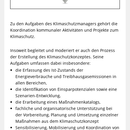
Webseite:
https://www.vgog.de
BESUCHERADRESSE
Raum-Nr.:
S1-2.03
Zu den Aufgaben des Klimaschutzmanagers gehört die
Rathausstraße 8
Koordination kommunaler Aktivitäten und Projekte zum
66901 Schönenberg-Kübelberg
Klimaschutz.
POSTADRESSE
Rathausstraße 8
Insoweit begleitet und moderiert er auch den Prozess
66901 Schönenberg-Kübelberg
der Erstellung des Klimaschutzkonzeptes. Seine
AUFGABEN
Aufgaben umfassen dabei insbesondere:
Allgemeine Klimaschutzangelegenheiten
die Erfassung des Ist-Zustands der
Klima- und Umweltschutz
Energieverbräuche und Treibhausgasemissionen in
FUNKTION
allen Bereichen,
die Identifikation von Einsparpotenzialen sowie eine
Klimaschutzmanager
Szenarien-Entwicklung,
Details
die Erarbeitung eines Maßnahmenkatalogs,
fachliche und organisatorische Unterstützung bei
der Vorbereitung, Planung und Umsetzung einzelner
Maßnahmen aus dem Klimaschutzkonzept
Sensibilisierung, Mobilisierung und Koordination von