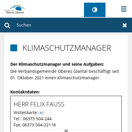
AKTUELLES
Suchen
Zur
BÜRGERSERVICE
KLIMASCHUTZMANAGER

WIRTSCHAFT
Der Klimaschutzmanager und seine Aufgaben:
VERWALTUNG
Die Verbandsgemeinde Oberes Glantal beschäftigt seit
01. Oktober 2021 einen Klimaschutzmanager.
GEMEINDEN
Kontaktdaten:
TOURISMUS
HERR
FELIX
FAUSS
Visitenkarte:
SANIERUNG FREIBAD
Tel.:
06373 504-244
Fax:
06373 504-22118
E-Mail:
f.fauss@vgog.de