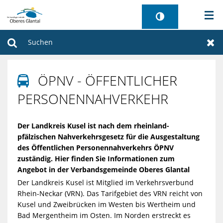
AKTUELLES
Suchen
Zur
BÜRGERSERVICE
ÖPNV - ÖFFENTLICHER

WIRTSCHAFT
PERSONENNAHVERKEHR
VERWALTUNG
Der Landkreis Kusel ist nach dem rheinland-
pfälzischen Nahverkehrsgesetz für die Ausgestaltung
GEMEINDEN
des Öffentlichen Personennahverkehrs ÖPNV
zuständig. Hier finden Sie Informationen zum
Angebot in der Verbandsgemeinde Oberes Glantal
TOURISMUS
Der Landkreis Kusel ist Mitglied im Verkehrsverbund
Rhein-Neckar (VRN). Das Tarifgebiet des VRN reicht von
SANIERUNG FREIBAD
Kusel und Zweibrücken im Westen bis Wertheim und
Bad Mergentheim im Osten. Im Norden erstreckt es