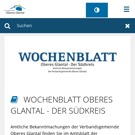
AKTUELLES
Suchen
Zur
BÜRGERSERVICE
WIRTSCHAFT
VERWALTUNG
GEMEINDEN
WOCHENBLATT OBERES

TOURISMUS
GLANTAL - DER SÜDKREIS
SANIERUNG FREIBAD
Amtliche Bekanntmachungen der Verbandsgemeinde
Oberes Glantal finden Sie im Amtsblatt der