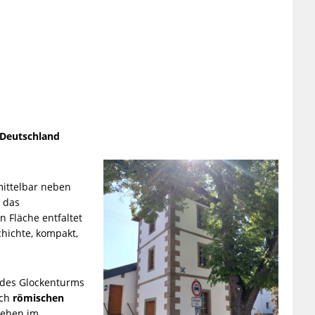
 Deutschland
mittelbar neben
 das
 Fläche entfaltet
chichte, kompakt,
g des Glockenturms
ich
römischen
stehen im