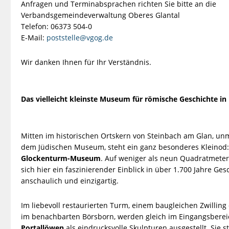
Anfragen und Terminabsprachen richten Sie bitte an die
Verbandsgemeindeverwaltung Oberes Glantal
Telefon: 06373 504‑0
E-Mail:
poststelle@vgog.de
Wir danken Ihnen für Ihr Verständnis.
Das vielleicht kleinste Museum für römische Geschichte in
Mitten im historischen Ortskern von Steinbach am Glan, un
dem Jüdischen Museum, steht ein ganz besonderes Kleinod:
Glockenturm-Museum
. Auf weniger als neun Quadratmetern
sich hier ein faszinierender Einblick in über 1.700 Jahre Ges
anschaulich und einzigartig.
Im liebevoll restaurierten Turm, einem baugleichen Zwillin
im benachbarten Börsborn, werden gleich im Eingangsbere
Portallöwen
als eindrucksvolle Skulpturen ausgestellt. Sie 