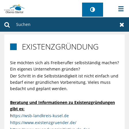
AKTUELLES
Suchen
Zur
BÜRGERSERVICE
EXISTENZGRÜNDUNG

WIRTSCHAFT
Sie möchten sich als Freiberufler selbstständig machen?
Ein eigenes Unternehmen gründen?
VERWALTUNG
Der Schritt in die Selbstständigkeit ist nicht einfach und
bedarf einer gründlichen Vorbereitung. Vieles muss
GEMEINDEN
bedacht und geplant werden.
TOURISMUS
Beratung und Informationen zu Existenzgründungen
gibt es:
SANIERUNG FREIBAD
h
ttps://wsb-landkreis-kusel.de
https://www.existenzgruender.de/