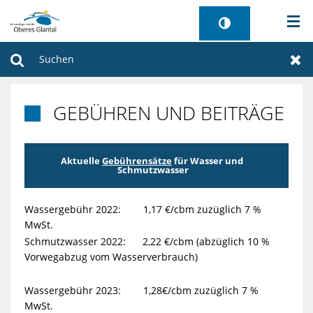
AKTUELLES
Suchen
Zur
BÜRGERSERVICE
GEBÜHREN UND BEITRÄGE

WIRTSCHAFT
Aktuelle 
Gebührensätze
 für Wasser und 
VERWALTUNG
Schmutzwasser
GEMEINDEN
Wassergebühr 2022: 1,17 €/cbm zuzüglich 7 %
MwSt.
TOURISMUS
Schmutzwasser 2022: 2,22 €/cbm (abzüglich 10 %
Vorwegabzug vom Wasserverbrauch)
SANIERUNG FREIBAD
Wassergebühr 2023: 1,28€/cbm zuzüglich 7 %
MwSt.