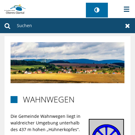
AKTUELLES
Suchen
Zur
BÜRGERSERVICE
WIRTSCHAFT
VERWALTUNG
GEMEINDEN
WAHNWEGEN

TOURISMUS
Die Gemeinde Wahnwegen liegt in
SANIERUNG FREIBAD
waldreicher Umgebung unterhalb
des 437 m hohen „Hühnerkopfes“.