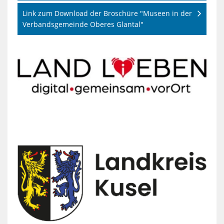
Link zum Download der Broschüre "Museen in der
Verbandsgemeinde Oberes Glantal"