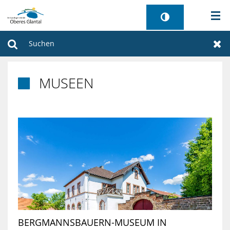
AKTUELLES
Suchen
Zur
BÜRGERSERVICE
MUSEEN

WIRTSCHAFT
VERWALTUNG
GEMEINDEN
TOURISMUS
SANIERUNG FREIBAD
BERGMANNSBAUERN-MUSEUM IN