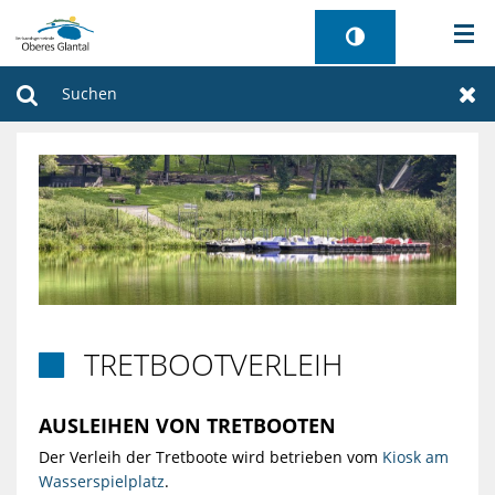
AKTUELLES
Suchen
Zur
BÜRGERSERVICE
WIRTSCHAFT
VERWALTUNG
GEMEINDEN
TRETBOOTVERLEIH

TOURISMUS
AUSLEIHEN VON TRETBOOTEN
SANIERUNG FREIBAD
Der Verleih der Tretboote wird betrieben vom
Kiosk am
Wasserspielplatz
.