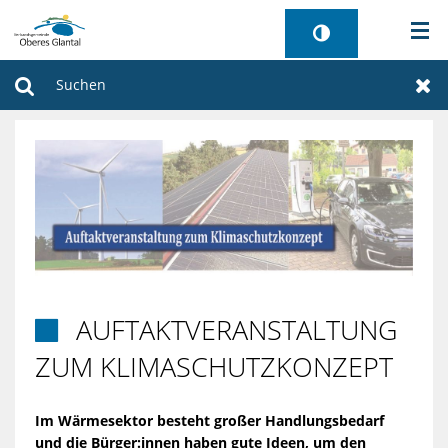
AKTUELLES
Suchen
Zur
BÜRGERSERVICE
WIRTSCHAFT
VERWALTUNG
GEMEINDEN
AUFTAKTVERANSTALTUNG

TOURISMUS
ZUM KLIMASCHUTZKONZEPT
SANIERUNG FREIBAD
Im Wärmesektor besteht großer Handlungsbedarf
und die Bürger:innen haben gute Ideen, um den