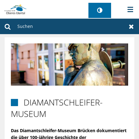
AKTUELLES
Suchen
Zur
BÜRGERSERVICE
WIRTSCHAFT
VERWALTUNG
GEMEINDEN
DIAMANTSCHLEIFER-

TOURISMUS
MUSEUM
SANIERUNG FREIBAD
Das Diamantschleifer-Museum Brücken dokumentiert
die über 100-jährige Geschichte der