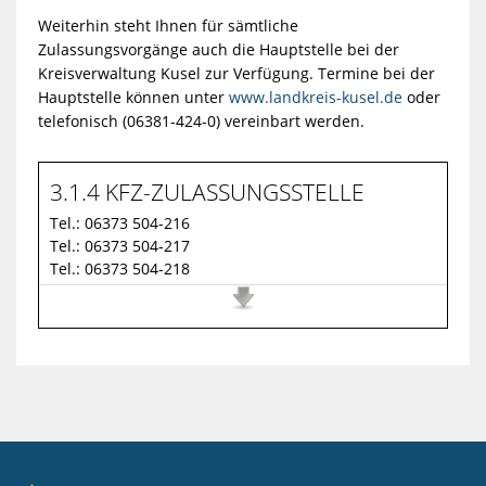
Weiterhin steht Ihnen für sämtliche
Zulassungsvorgänge auch die Hauptstelle bei der
Kreisverwaltung Kusel zur Verfügung. Termine bei der
Hauptstelle können unter
www.landkreis-kusel.de
oder
telefonisch (06381-424-0) vereinbart werden.
3.1.4 KFZ-ZULASSUNGSSTELLE
Tel.:
06373 504-216
Tel.:
06373 504-217
Tel.:
06373 504-218
Fax:
06373 504-22222
E-Mail:
poststelle@vgog.de
Webseite:
https://www.vgog.de
BESUCHERADRESSE
Rathausstraße 8
66901 Schönenberg-Kübelberg
POSTADRESSE
Rathausstraße 8