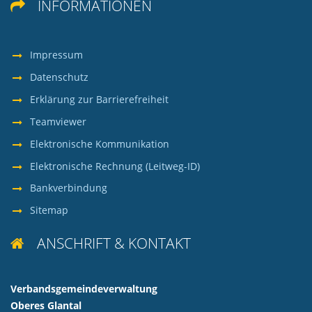
INFORMATIONEN

66901 Schönenberg-Kübelberg
ÖFFNUNGSZEITEN
Montag -
08:00 -
Impressum
Donnerstag
12:00
Datenschutz
Montag -
13:30 -
Mittwoch
15:00
Erklärung zur Barrierefreiheit
Teamviewer
13:30 -
Donnerstag
17:00
Elektronische Kommunikation
08:00 -
Freitag
Elektronische Rechnung (Leitweg-ID)
11:30
Bankverbindung
Sitemap
Details
ANSCHRIFT & KONTAKT

Verbandsgemeindeverwaltung
Oberes Glantal