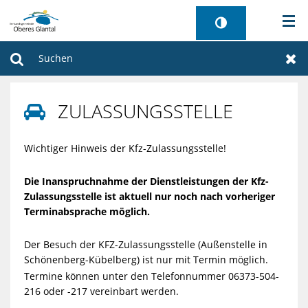
AKTUELLES
Suchen
Zur
BÜRGERSERVICE
ZULASSUNGSSTELLE

WIRTSCHAFT
Wichtiger Hinweis der Kfz-Zulassungsstelle!
VERWALTUNG
Die Inanspruchnahme der Dienstleistungen der Kfz-
Zulassungsstelle ist aktuell nur noch nach vorheriger
GEMEINDEN
Terminabsprache möglich.
TOURISMUS
Der Besuch der KFZ-Zulassungsstelle (Außenstelle in
Schönenberg-Kübelberg) ist nur mit Termin möglich.
SANIERUNG FREIBAD
Termine können unter den Telefonnummer 06373-504-
216 oder -217 vereinbart werden.