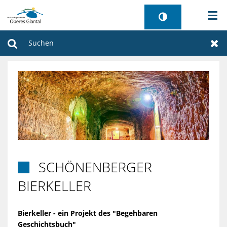
AKTUELLES
Suchen
Zur
BÜRGERSERVICE
WIRTSCHAFT
VERWALTUNG
GEMEINDEN
SCHÖNENBERGER

TOURISMUS
BIERKELLER
SANIERUNG FREIBAD
Bierkeller - ein Projekt des "Begehbaren
Geschichtsbuch"