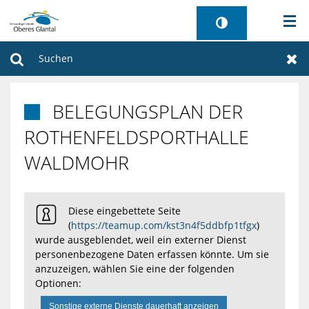
AKTUELLES
Suchen
Zur
BÜRGERSERVICE
BELEGUNGSPLAN DER

WIRTSCHAFT
ROTHENFELDSPORTHALLE
WALDMOHR
VERWALTUNG
GEMEINDEN
Diese eingebettete Seite
(
https://teamup.com/kst3n4f5ddbfp1tfgx
)
TOURISMUS
wurde ausgeblendet, weil ein externer Dienst
personenbezogene Daten erfassen könnte. Um sie
anzuzeigen, wählen Sie eine der folgenden
SANIERUNG FREIBAD
Optionen:
Sonstige externe Dienste dauerhaft anzeigen